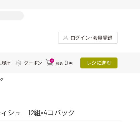
ログイン･会員登録
0
0
レジに進む
入履歴
クーポン
税込
円
ック
シュ 12組×4コパック