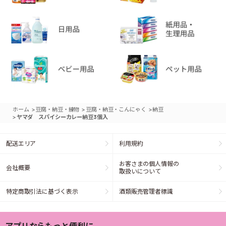
>
>
>
ホーム
豆腐・納豆・練物
豆腐・納豆・こんにゃく
納豆
>
ヤマダ スパイシーカレー納豆3個入
配送エリア
利用規約
お客さまの個人情報の
会社概要
取扱いについて
特定商取引法に基づく表示
酒類販売管理者標識
アプリならもっと便利に