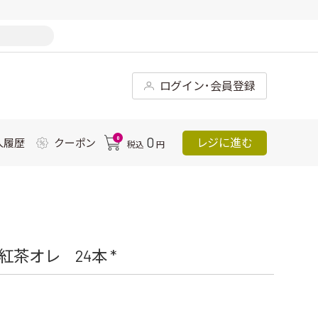
ログイン･会員登録
0
0
レジに進む
入履歴
クーポン
税込
円
茶オレ 24本 *