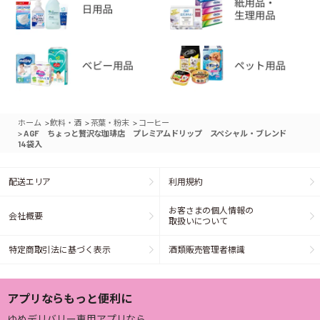
>
>
>
ホーム
飲料・酒
茶葉・粉末
コーヒー
>
AGF ちょっと贅沢な珈琲店 プレミアムドリップ スペシャル・ブレンド
14袋入
配送エリア
利用規約
お客さまの個人情報の
会社概要
取扱いについて
特定商取引法に基づく表示
酒類販売管理者標識
アプリならもっと便利に
ゆめデリバリー専用アプリなら、