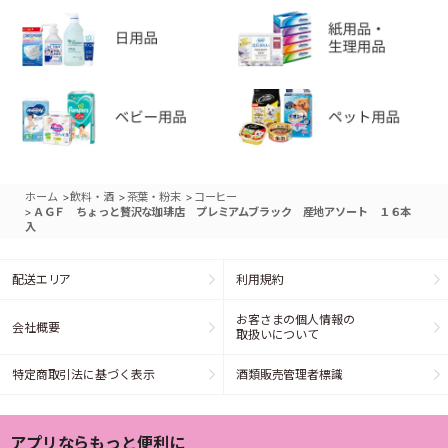
>
>
>
ホーム
飲料・酒
茶葉・粉末
コーヒー
>
ＡＧＦ ちょっと贅沢な珈琲店 プレミアムブラック 産地アソート １６本
入
配送エリア
利用規約
お客さまの個人情報の
会社概要
取扱いについて
特定商取引法に基づく表示
酒類販売管理者標識
アプリならもっと便利に