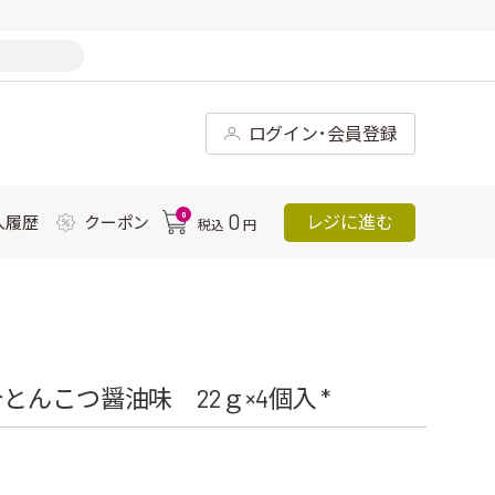
ログイン･会員登録
0
0
レジに進む
入履歴
クーポン
税込
円
んこつ醤油味 22ｇ×4個入 *