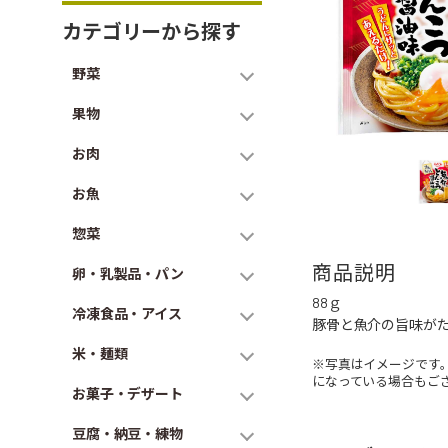
カテゴリーから探す
野菜
果物
お肉
お魚
惣菜
商品説明
卵・乳製品・パン
88ｇ
冷凍食品・アイス
豚骨と魚介の旨味が
米・麺類
※写真はイメージです
になっている場合もご
お菓子・デザート
豆腐・納豆・練物