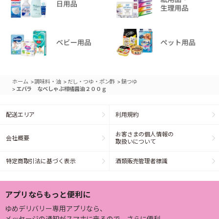
>
>
>
ホーム
調味料・油
だし・つゆ・ポン酢
鍋つゆ
>
エバラ なべしゃぶ柑橘醤油２００ｇ
配送エリア
利用規約
お客さまの個人情報の
会社概要
取扱いについて
特定商取引法に基づく表示
酒類販売管理者標識
アプリならもっと便利に
ゆめデリバリー専用アプリなら、
メッセージの通知がスマホに来るので、さらに便利。