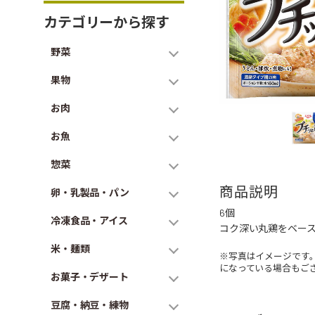
カテゴリーから探す
野菜
果物
お肉
お魚
惣菜
商品説明
卵・乳製品・パン
6個
冷凍食品・アイス
コク深い丸鶏をベー
米・麺類
※写真はイメージです
になっている場合もご
お菓子・デザート
豆腐・納豆・練物