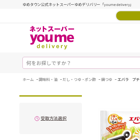
ゆめタウン公式ネットスーパーゆめデリバリー「youme delivery」
-
-
-
-
ホーム
調味料・油
だし・つゆ・ポン酢
鍋つゆ
エバラ プチ
受取方法選択