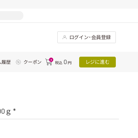
ログイン･会員登録
0
0
レジに進む
入履歴
クーポン
税込
円
ｇ *