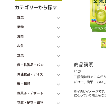
カテゴリーから探す
野菜
果物
お肉
お魚
惣菜
商品説明
卵・乳製品・パン
30袋
冷凍食品・アイス
三段階焙煎でこんが
だけで、簡単・おい
米・麺類
※写真はイメージです
お菓子・デザート
になっている場合もご
豆腐・納豆・練物