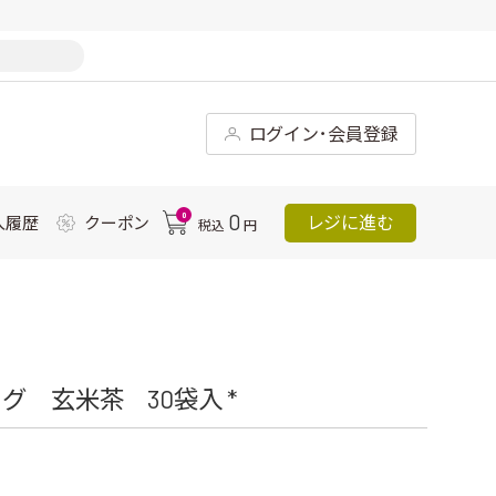
ログイン･会員登録
0
0
レジに進む
入履歴
クーポン
税込
円
 玄米茶 30袋入 *