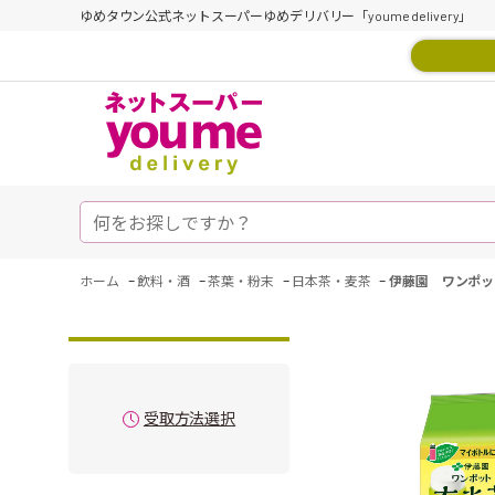
ゆめタウン公式ネットスーパーゆめデリバリー「youme delivery」
-
-
-
-
ホーム
飲料・酒
茶葉・粉末
日本茶・麦茶
伊藤園 ワンポッ
受取方法選択