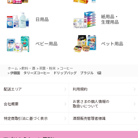
>
>
>
ホーム
飲料・酒
茶葉・粉末
コーヒー
>
伊藤園 タリーズコーヒー ドリップバッグ ブラジル 1袋
配送エリア
利用規約
お客さまの個人情報の
会社概要
取扱いについて
特定商取引法に基づく表示
酒類販売管理者標識