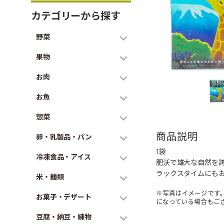
カテゴリーから探す
野菜
果物
お肉
お魚
惣菜
商品説明
卵・乳製品・パン
1袋
冷凍食品・アイス
肥沃で雄大な自然を
ラックスタイムにも
米・麺類
※写真はイメージです
お菓子・デザート
になっている場合もご
豆腐・納豆・練物