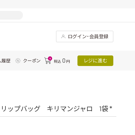
ログイン･会員登録
0
0
レジに進む
入履歴
クーポン
税込
円
リップバッグ キリマンジャロ 1袋 *