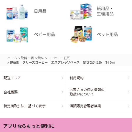
>
>
>
ホーム
飲料・酒
飲料
コーヒー・紅茶
>
伊藤園 タリーズコーヒー エスプレッソベース 甘さひかえめ 340ml
配送エリア
利用規約
お客さまの個人情報の
会社概要
取扱いについて
特定商取引法に基づく表示
酒類販売管理者標識
アプリならもっと便利に