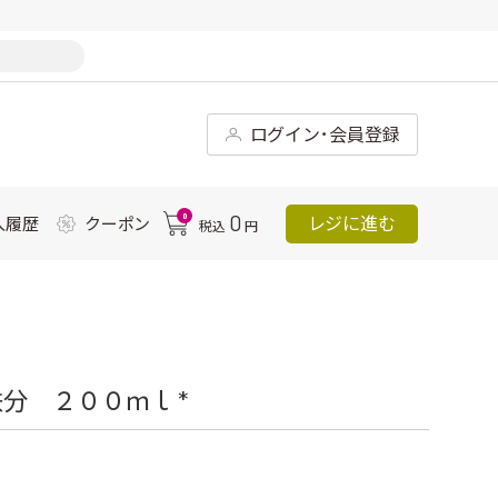
ログイン･会員登録
0
0
レジに進む
入履歴
クーポン
税込
円
分 ２００ｍｌ *