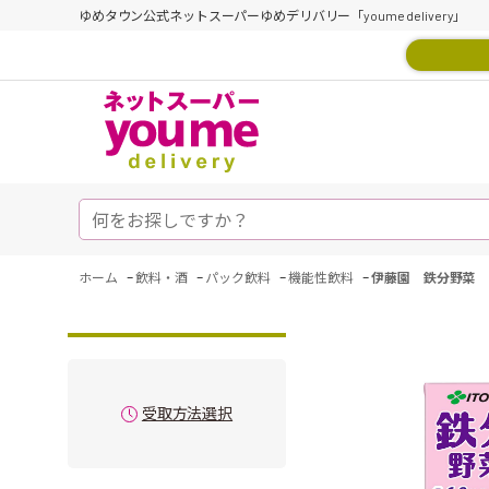
ゆめタウン公式ネットスーパーゆめデリバリー「youme delivery」
-
-
-
-
ホーム
飲料・酒
パック飲料
機能性飲料
伊藤園 鉄分野菜 
受取方法選択