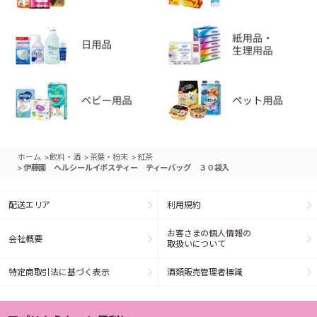
>
>
>
ホーム
飲料・酒
茶葉・粉末
紅茶
>
伊藤園 ヘルシールイボスティー ティーバッグ ３０袋入
配送エリア
利用規約
お客さまの個人情報の
会社概要
取扱いについて
特定商取引法に基づく表示
酒類販売管理者標識