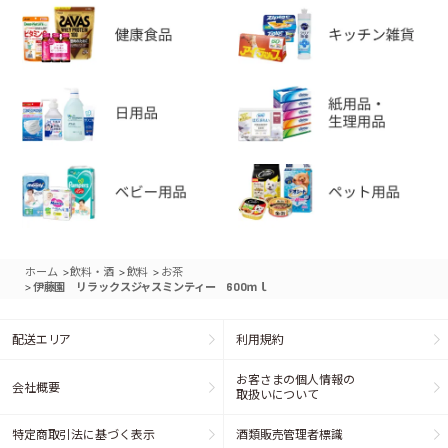
>
>
>
ホーム
飲料・酒
飲料
お茶
>
伊藤園 リラックスジャスミンティー 600ｍｌ
配送エリア
利用規約
お客さまの個人情報の
会社概要
取扱いについて
特定商取引法に基づく表示
酒類販売管理者標識