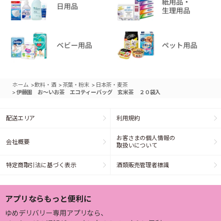
>
>
>
ホーム
飲料・酒
茶葉・粉末
日本茶・麦茶
>
伊藤園 お～いお茶 エコティーバッグ 玄米茶 ２０袋入
配送エリア
利用規約
お客さまの個人情報の
会社概要
取扱いについて
特定商取引法に基づく表示
酒類販売管理者標識
アプリならもっと便利に
ゆめデリバリー専用アプリなら、