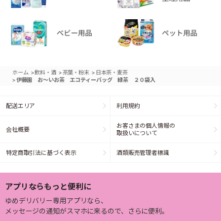
>
>
>
ホーム
飲料・酒
茶葉・粉末
日本茶・麦茶
>
伊藤園 お～いお茶 エコティーバッグ 緑茶 ２０袋入
配送エリア
利用規約
お客さまの個人情報の
会社概要
取扱いについて
特定商取引法に基づく表示
酒類販売管理者標識
アプリならもっと便利に
ゆめデリバリー専用アプリなら、
メッセージの通知がスマホに来るので、さらに便利。