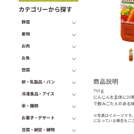
カテゴリーから探す
野菜
果物
お肉
お魚
惣菜
商品説明
卵・乳製品・パン
740ｇ
冷凍食品・アイス
にんじんを主体に2
で飲みごたえのある味
米・麺類
※写真はイメージです
お菓子・デザート
になっている場合もご
豆腐・納豆・練物