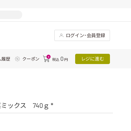
ログイン･会員登録
0
0
レジに進む
入履歴
クーポン
税込
円
ックス 740ｇ *