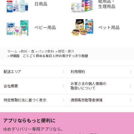
>
>
>
ホーム
飲料・酒
パック飲料
野菜・果汁
>
伊藤園 ごくごく飲める毎日１杯の青汁すっきり無糖
配送エリア
利用規約
お客さまの個人情報の
会社概要
取扱いについて
特定商取引法に基づく表示
酒類販売管理者標識
アプリならもっと便利に
ゆめデリバリー専用アプリなら、