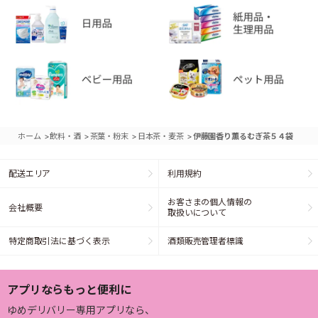
>
>
>
>
ホーム
飲料・酒
茶葉・粉末
日本茶・麦茶
伊藤園香り薫るむぎ茶５４袋
配送エリア
利用規約
お客さまの個人情報の
会社概要
取扱いについて
特定商取引法に基づく表示
酒類販売管理者標識
アプリならもっと便利に
ゆめデリバリー専用アプリなら、