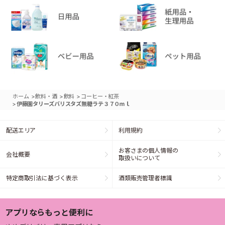
>
>
>
ホーム
飲料・酒
飲料
コーヒー・紅茶
>
伊藤園タリーズバリスタズ無糖ラテ３７０ｍｌ
配送エリア
利用規約
お客さまの個人情報の
会社概要
取扱いについて
特定商取引法に基づく表示
酒類販売管理者標識
アプリならもっと便利に