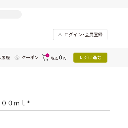
ログイン･会員登録
0
0
レジに進む
入履歴
クーポン
税込
円
００ｍｌ *