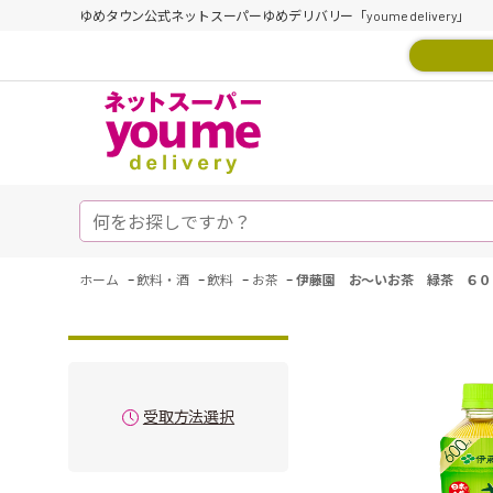
ゆめタウン公式ネットスーパーゆめデリバリー「youme delivery」
-
-
-
-
ホーム
飲料・酒
飲料
お茶
伊藤園 お～いお茶 緑茶 ６０
受取方法選択