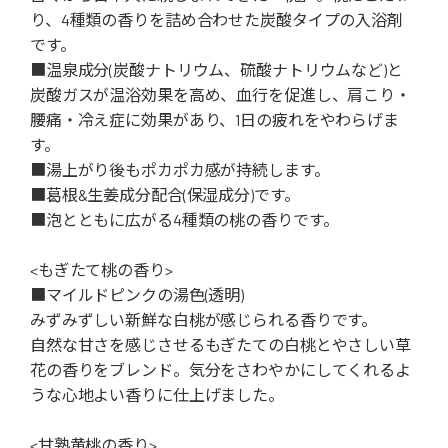
り、4種類の香りを詰め合わせた炭酸タイプの入浴剤
です。
■温泉成分(炭酸ナトリウム、硫酸ナトリウムなど)と
炭酸ガスが温浴効果を高め、血行を促進し、肩こり・
腰痛・冷え症に効果があり、1日の疲れをやわらげま
す。
■湯上がり後もポカポカ感が持続します。
■葛根&生姜成分配合(保湿成分)です。
■泡とともに広がる4種類の桃の香りです。
<もぎたて桃の香り>
■マイルドピンクの湯色(透明)
みずみずしい新鮮な白桃が感じられる香りです。
自然な甘さを感じさせるもぎたての白桃とやさしい草
花の香りをブレンド。気分をさわやかにしてくれるよ
うな心地よい香りに仕上げました。
<甘熟黄桃の香り>