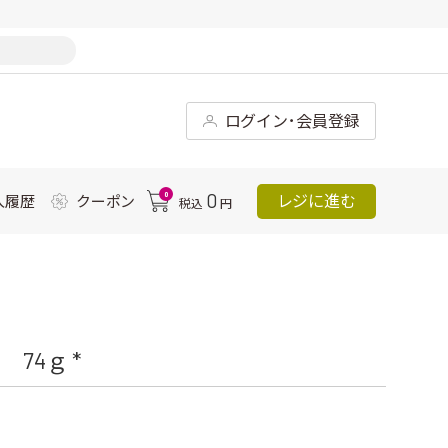
ログイン･会員登録
0
0
レジに進む
入履歴
クーポン
税込
円
74ｇ *