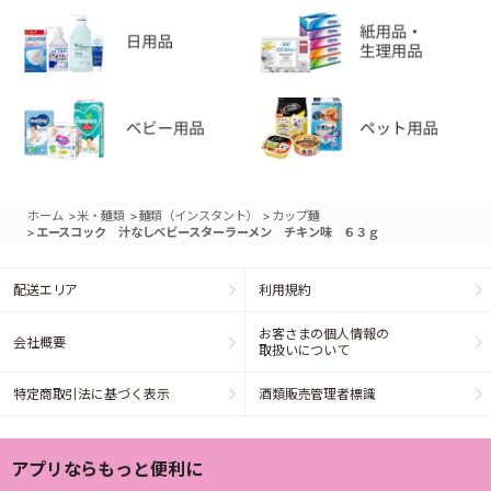
>
>
>
ホーム
米・麺類
麺類（インスタント）
カップ麺
>
エースコック 汁なしベビースターラーメン チキン味 ６３ｇ
配送エリア
利用規約
お客さまの個人情報の
会社概要
取扱いについて
特定商取引法に基づく表示
酒類販売管理者標識
アプリならもっと便利に