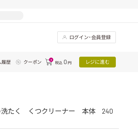
ログイン･会員登録
0
0
レジに進む
入履歴
クーポン
税込
円
洗たく くつクリーナー 本体 240