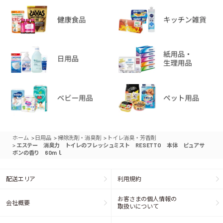
>
>
>
ホーム
日用品
掃除洗剤・消臭剤
トイレ消臭・芳香剤
>
エステー 消臭力 トイレのフレッシュミスト RESETTO 本体 ピュアサ
ボンの香り 60ｍｌ
配送エリア
利用規約
お客さまの個人情報の
会社概要
取扱いについて