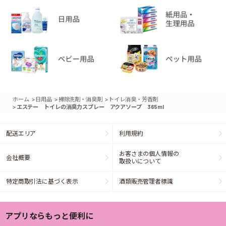
>
>
>
ホーム
日用品
掃除洗剤・消臭剤
トイレ消臭・芳香剤
>
エステー トイレの消臭力スプレー アクアソープ 365ml
配送エリア
利用規約
お客さまの個人情報の
会社概要
取扱いについて
特定商取引法に基づく表示
酒類販売管理者標識
アプリならもっと便利に