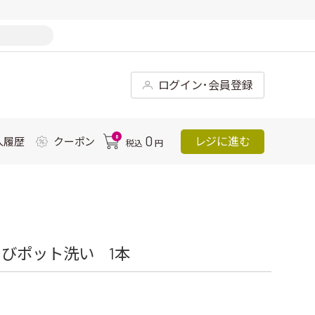
ログイン･会員登録
0
0
レジに進む
入履歴
クーポン
税込
円
びポット洗い 1本