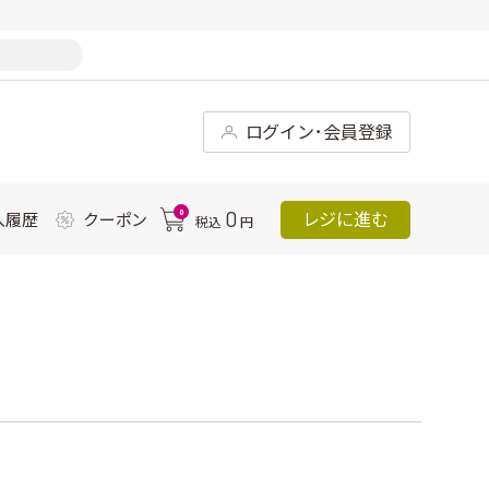
ログイン･会員登録
0
0
レジに進む
入履歴
クーポン
税込
円