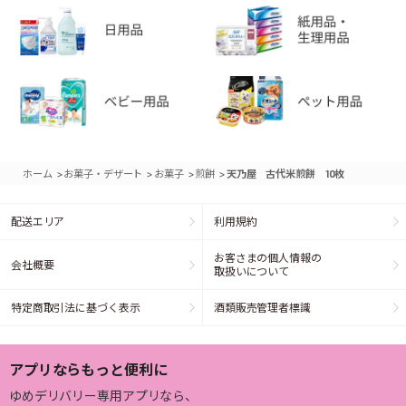
>
>
>
>
ホーム
お菓子・デザート
お菓子
煎餅
天乃屋 古代米煎餅 10枚
配送エリア
利用規約
お客さまの個人情報の
会社概要
取扱いについて
特定商取引法に基づく表示
酒類販売管理者標識
アプリならもっと便利に
ゆめデリバリー専用アプリなら、