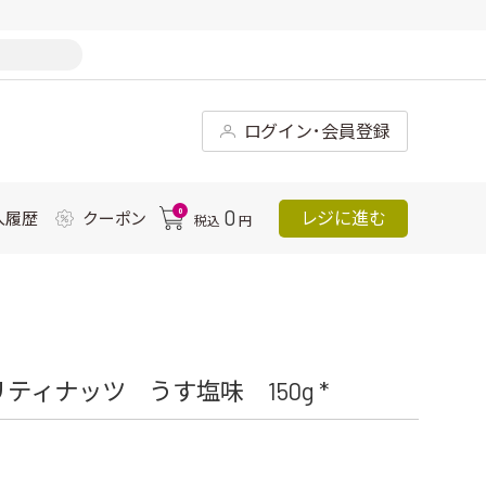
ログイン･会員登録
0
0
レジに進む
入履歴
クーポン
税込
円
ティナッツ うす塩味 150g *