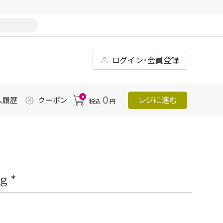
ログイン･会員登録
0
0
レジに進む
入履歴
クーポン
税込
円
 *