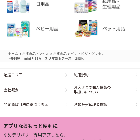
>
>
>
ホーム
冷凍食品・アイス
冷凍食品
パン・ピザ・グラタン
>
井村屋 mini PIZZA テリマヨ＆チーズ 2個入
配送エリア
利用規約
お客さまの個人情報の
会社概要
取扱いについて
特定商取引法に基づく表示
酒類販売管理者標識
アプリならもっと便利に
ゆめデリバリー専用アプリなら、