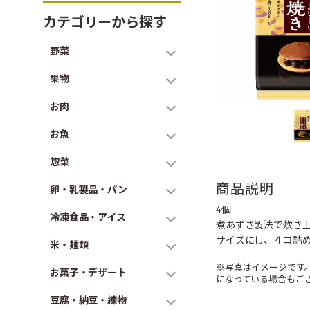
カテゴリーから探す
野菜
果物
お肉
お魚
惣菜
商品説明
卵・乳製品・パン
4個
冷凍食品・アイス
煮あずき製法で炊き
サイズにし、４コ詰
米・麺類
※写真はイメージです
お菓子・デザート
になっている場合もご
豆腐・納豆・練物