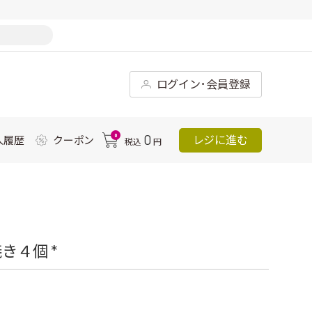
ログイン･会員登録
0
0
レジに進む
入履歴
クーポン
税込
円
き４個 *