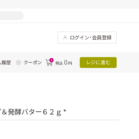
ログイン･会員登録
0
0
レジに進む
入履歴
クーポン
税込
円
＆発酵バター６２ｇ *