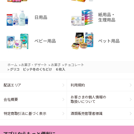
>
>
>
ホーム
お菓子・デザート
お菓子
チョコレート
>
グリコ ビッテ冬のくちどけ ６枚入
配送エリア
利用規約
お客さまの個人情報の
会社概要
取扱いについて
特定商取引法に基づく表示
酒類販売管理者標識
アプリならもっと便利に