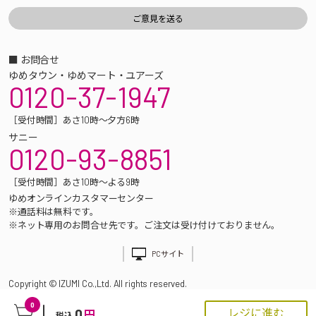
■ お問合せ
ゆめタウン・ゆめマート・ユアーズ
0120-37-1947
［受付時間］あさ10時～夕方6時
サニー
0120-93-8851
［受付時間］あさ10時～よる9時
ゆめオンラインカスタマーセンター
※通話料は無料です。
※ネット専用のお問合せ先です。ご注文は受け付けておりません。
PCサイト
Copyright © IZUMI Co.,Ltd. All rights reserved.
0
0
レジに進む
円
税込