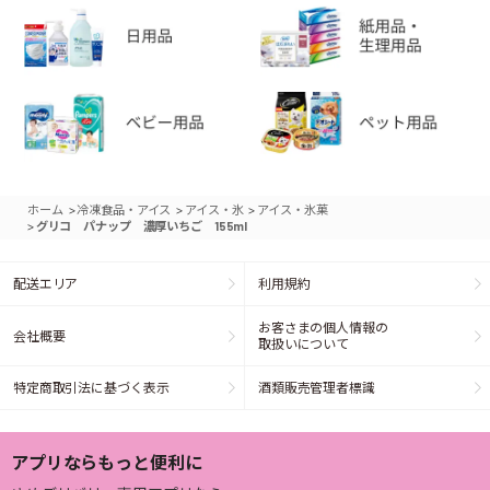
>
>
>
ホーム
冷凍食品・アイス
アイス・氷
アイス・氷菓
>
グリコ パナップ 濃厚いちご 155ml
配送エリア
利用規約
お客さまの個人情報の
会社概要
取扱いについて
特定商取引法に基づく表示
酒類販売管理者標識
アプリならもっと便利に