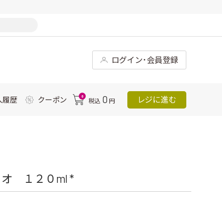
ログイン･会員登録
0
0
レジに進む
入履歴
クーポン
税込
円
 １２０ml *