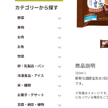
カテゴリーから探す
野菜
果物
お肉
お魚
惣菜
商品説明
卵・乳製品・パン
120ｍｌ
冷凍食品・アイス
新鮮な国産生乳を3
です。
米・麺類
※写真はイメージです
お菓子・デザート
になっている場合もご
豆腐・納豆・練物