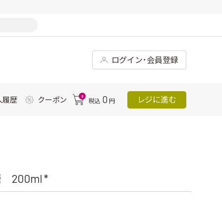
ログイン･会員登録
0
0
レジに進む
入履歴
クーポン
税込
円
00ml *