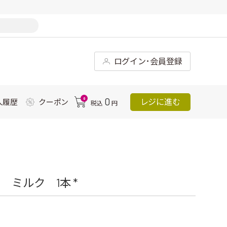
ログイン･会員登録
0
0
レジに進む
入履歴
クーポン
税込
円
ミルク 1本 *