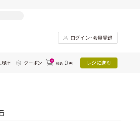
ログイン･会員登録
0
0
レジに進む
入履歴
クーポン
税込
円
缶