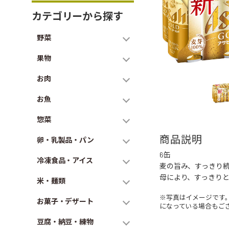
カテゴリーから探す
野菜
果物
お肉
お魚
惣菜
商品説明
卵・乳製品・パン
6缶
冷凍食品・アイス
麦の旨み、すっきり続
母により、すっきり
米・麺類
※写真はイメージです
お菓子・デザート
になっている場合もご
豆腐・納豆・練物