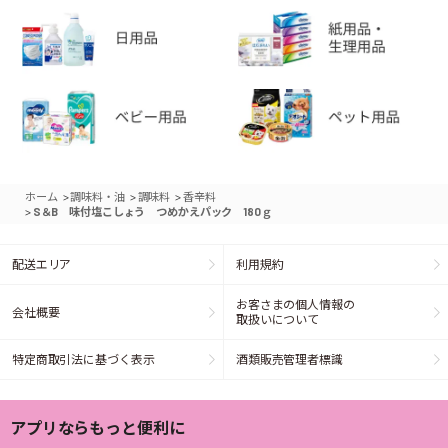
>
>
>
ホーム
調味料・油
調味料
香辛料
>
S＆B 味付塩こしょう つめかえパック 180ｇ
配送エリア
利用規約
お客さまの個人情報の
会社概要
取扱いについて
特定商取引法に基づく表示
酒類販売管理者標識
アプリならもっと便利に