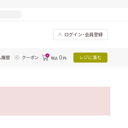
ログイン･会員登録
0
0
レジに進む
入履歴
クーポン
税込
円