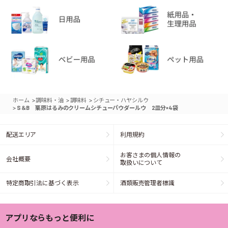
>
>
>
ホーム
調味料・油
調味料
シチュー・ハヤシルウ
>
S＆B 栗原はるみのクリームシチューパウダールウ 2皿分×4袋
配送エリア
利用規約
お客さまの個人情報の
会社概要
取扱いについて
特定商取引法に基づく表示
酒類販売管理者標識
アプリならもっと便利に