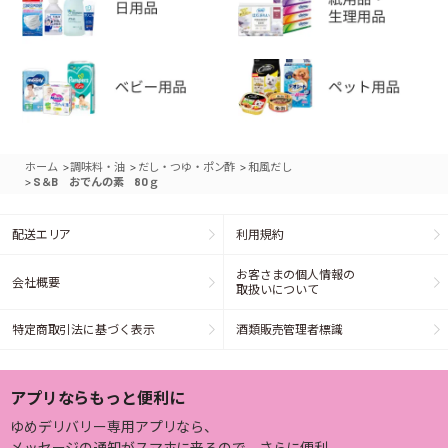
>
>
>
ホーム
調味料・油
だし・つゆ・ポン酢
和風だし
>
S＆B おでんの素 80ｇ
配送エリア
利用規約
お客さまの個人情報の
会社概要
取扱いについて
特定商取引法に基づく表示
酒類販売管理者標識
アプリならもっと便利に
ゆめデリバリー専用アプリなら、
メッセージの通知がスマホに来るので、さらに便利。