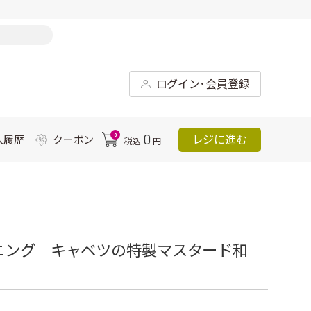
ログイン･会員登録
0
0
レジに進む
入履歴
クーポン
税込
円
ニング キャベツの特製マスタード和