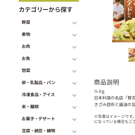
カテゴリーから探す
野菜
果物
お肉
お魚
惣菜
商品説明
卵・乳製品・パン
14.8ｇ
冷凍食品・アイス
日本料理の名店「賛
きざみ昆布と醤油の
米・麺類
※写真はイメージです
お菓子・デザート
になっている場合もご
豆腐・納豆・練物