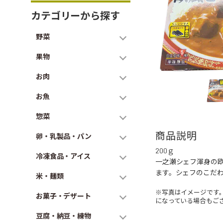
カテゴリーから探す
野菜
果物
お肉
お魚
惣菜
商品説明
卵・乳製品・パン
200ｇ
冷凍食品・アイス
一之瀬シェフ渾身の
ます。シェフのこだ
米・麺類
※写真はイメージです
お菓子・デザート
になっている場合もご
豆腐・納豆・練物