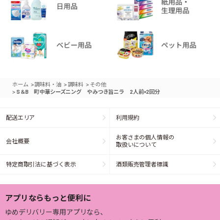
>
>
>
ホーム
調味料・油
調味料
その他
>
S＆B 町中華シーズニング やみつき旨ニラ 2人前×2回分
配送エリア
利用規約
お客さまの個人情報の
会社概要
取扱いについて
特定商取引法に基づく表示
酒類販売管理者標識
アプリならもっと便利に
ゆめデリバリー専用アプリなら、